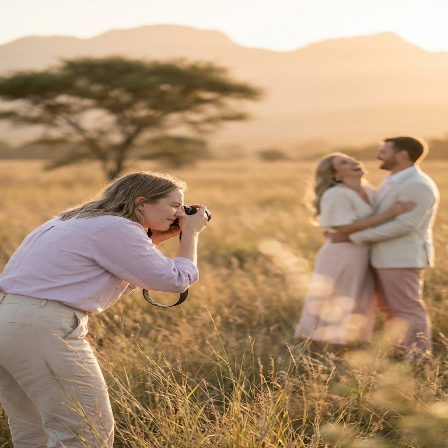
Terug na Tuisblad
Trou Idees
Welkom
Terug
Teken hier in.
E-pos Adres
Wagwoord
Vergeet?
Teken In
Nog nie 'n lid nie?
Registreer hier
Jou reis saam
Trou Idees
begin
hier.
Ons gebruik koekies om jou ervaring te verbeter.
Privaatheidsbeleid
vir meer inligting.