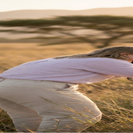
Terug na Tuisblad
Trou Idees
Welkom
Terug
Teken hier in.
E-pos Adres
Wagwoord
Vergeet?
Teken In
Nog nie 'n lid nie?
Registreer hier
Jou reis saam
Trou Idees
begin hie
Ons gebruik koekies om jou ervaring te verbeter.
Pr
Aanvaar
Weier