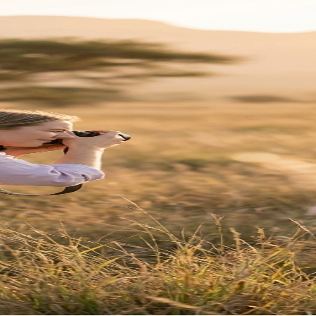
r.
ivaatheidsbeleid
vir meer inligting.