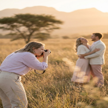
Terug na Tuisblad
Trou Idees
Welkom
Terug
Teken hier in.
E-pos Adres
Wagwoord
Vergeet?
Teken In
Nog nie 'n lid nie?
Registreer hier
Jou reis saam
Trou Idees
begin
hier.
Ons gebruik koekies om jou ervaring te verbeter.
Privaatheidsbeleid
vir meer inligting.