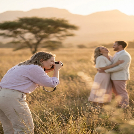
Terug na Tuisblad
Trou Idees
Welkom
Terug
Teken hier in.
E-pos Adres
Wagwoord
Vergeet?
Teken In
Nog nie 'n lid nie?
Registreer hier
Jou reis saam
Trou Idees
begin
hier.
Ons gebruik koekies om jou ervaring te verbeter.
Privaatheidsbeleid
vir meer inligting.