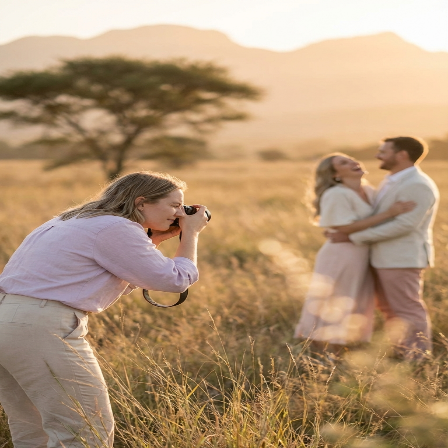
Terug na Tuisblad
Trou Idees
Welkom
Terug
Teken hier in.
E-pos Adres
Wagwoord
Vergeet?
Teken In
Nog nie 'n lid nie?
Registreer hier
Jou reis saam
Trou Idees
begin
hier.
Ons gebruik koekies om jou ervaring te verbeter.
Privaatheidsbeleid
vir meer inligting.