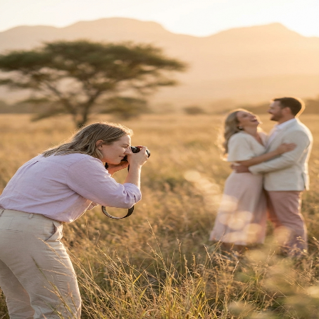
Terug na Tuisblad
Trou Idees
Welkom
Terug
Teken hier in.
E-pos Adres
Wagwoord
Vergeet?
Teken In
Nog nie 'n lid nie?
Registreer hier
Jou reis saam
Trou Idees
begin
hier.
Ons gebruik koekies om jou ervaring te verbeter.
Privaatheidsbeleid
vir meer inligting.