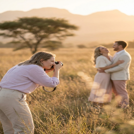
Terug na Tuisblad
Trou Idees
Welkom
Terug
Teken hier in.
E-pos Adres
Wagwoord
Vergeet?
Teken In
Nog nie 'n lid nie?
Registreer hier
Jou reis saam
Trou Idees
begin
hier.
Ons gebruik koekies om jou ervaring te verbeter.
Privaatheidsbeleid
vir meer inligting.