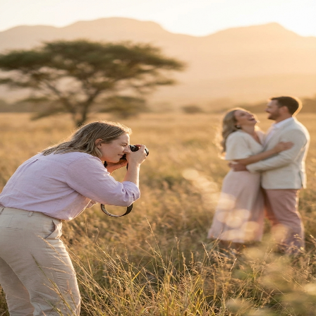
Terug na Tuisblad
Trou Idees
Welkom
Terug
Teken hier in.
E-pos Adres
Wagwoord
Vergeet?
Teken In
Nog nie 'n lid nie?
Registreer hier
Jou reis saam
Trou Idees
begin
hier.
Ons gebruik koekies om jou ervaring te verbeter.
Privaatheidsbeleid
vir meer inligting.