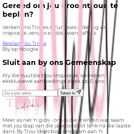
Gereed om jou droomtroue te
beplan?
Verken ons Troues & Funksies afdeling vir
inspirasie, venues en diensverskaffers.
Beplan Jou Troue
Bly op Hoogte
Sluit aan by ons
Gemeenskap
Kry die nuutste trou-inspirasie, wenke en
eksklusiewe aanbiedinge direk op E-pos.
Teken In
Meer as net 'n gids - ons is die vriendin wat saam
met jou stap van die ja-woord tot lank ná die laaste
dans. By Trou Idees bou ons saam aan 'n