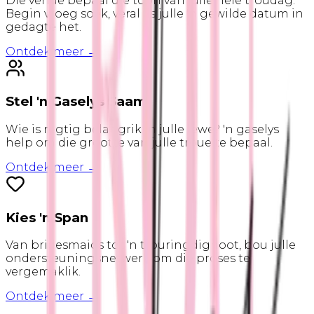
Die venue bepaal die toon van julle hele troudag.
Begin vroeg soek, veral as julle 'n gewilde datum in
gedagte het.
Ontdek meer →
Stel 'n Gaselys Saam
Wie is regtig belangrik in julle lewe? 'n gaselys
help om die grootte van julle troue te bepaal.
Ontdek meer →
Kies 'n Span
Van bridesmaids tot 'n trouringdignoot, bou julle
ondersteuningsnetwerk om die proses te
vergemaklik.
Ontdek meer →