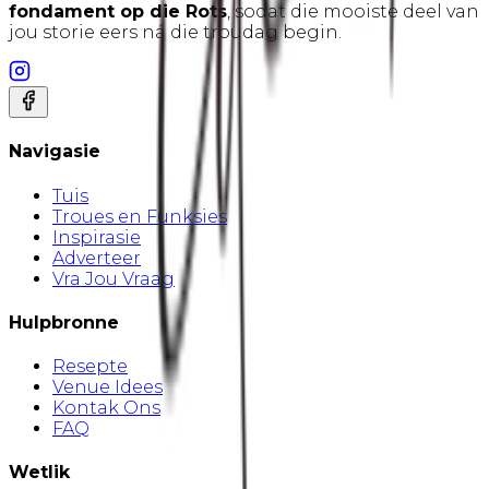
fondament op die Rots
, sodat die mooiste deel van
jou storie eers ná die troudag begin.
Navigasie
Tuis
Troues en Funksies
Inspirasie
Adverteer
Vra Jou Vraag
Hulpbronne
Resepte
Venue Idees
Kontak Ons
FAQ
Wetlik