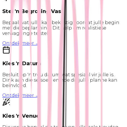
Stel 'n Begroting Vas
Bepaal wat julle kan bekostig voordat julle begin
met die beplanning. Dit help om realistiese
verwagtinge te stel.
Ontdek meer →
Kies 'n Datum
Besluit op 'n trou datum wat spesiaal vir julle is.
Dink aan die seisoen en hoe dit julle planne kan
beïnvloed.
Ontdek meer →
Kies 'n Venue