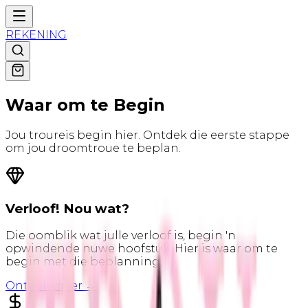
REKENING
Waar om te
Begin
Jou troureis begin hier. Ontdek die eerste stappe
om jou droomtroue te beplan.
Verloof! Nou wat?
Die oomblik wat julle verloof is, begin 'n
opwindende nuwe hoofstuk. Hier is waar om te
begin met die beplanning.
Ontdek meer →