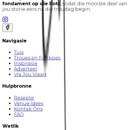
fondament op die Rots
, sodat die mooiste deel van
jou storie eers ná die troudag begin.
Navigasie
Tuis
Troues en Funksies
Inspirasie
Adverteer
Vra Jou Vraag
Hulpbronne
Resepte
Venue Idees
Kontak Ons
FAQ
Wetlik