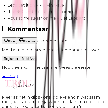
Let's get it on – Marvin Gaye
It feels like the first time – Foreigner
Pour some sugar on me – Def Leppard
Kommentaar
0
kommentare
0
hou
0
hou nie
Meld aan of registreer om kommentaar te lewer.
Registreer
Meld Aan
Nog geen kommentaar nie. Wees die eerste!
← Terug
Meer as net 'n gids - ons is die vriendin wat saam
met jou stap van die ja-woord tot lank ná die laaste
dans. By Trou Idees bou ons saam aan 'n