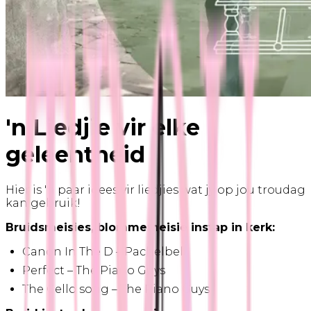
'n Liedjie vir elke
geleentheid
Hier is 'n paar idees vir liedjies wat jy op jou troudag
kan gebruik!
Bruidsmeisies, blommemeisie instap in kerk:
Canon In The D – Pachelbell
Perfect – The Piano Guys
The Cello song – The Piano Guys