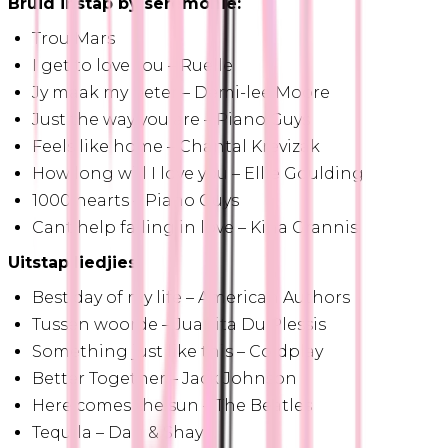
Bruid instap by seremonie:
Trou Mars
I get to love you – Ruelle
Jy maak my beter – Demi-lee Moore
Just the way you are – Piano Guys
Feels like home – Chantal Krevizak
How long will I love you – Ellie Goulding
1000 hearts – Piano Guys
Cant help falling in love – Kina Grannis
Uitstap liedjies:
Best day of my life – American Authors
Tussen woorde – Juanita Du Plessis
Something just like this – Coldplay
Better Together – Jack Johnson
Here comes the sun – The Beatles
Tequila – Dan & Shay