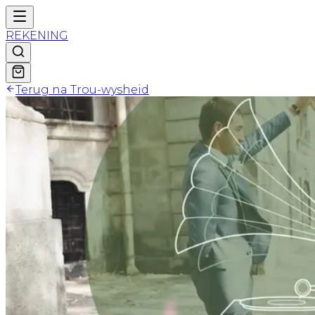
REKENING
Terug na Trou-wysheid