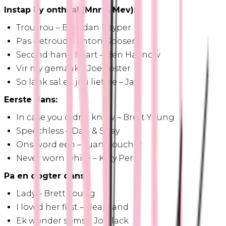
Instap by onthaal (Mnr & Mev):
Trouvrou – Brendan Peyper
Pas getroud – Anton Goosen
Second hand heart – Ben Haenow
Vir my gemaak – Joe Foster
So lank sal ek jou lief he – Jay
Eerste dans:
In case you didn't know – Brett Young
Speechless – Dan & Shay
Ons word een – Juan Boucher
Never worn white – Katy Perry
Pa en dogter dans:
Lady – Brett Young
I loved her first – Heartland
Ek wonder soms – Jo Black