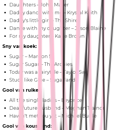
Daughters – John Mayer
Daddy dance with me – Krystal Keith
Daddy's little girl – The Shires
Dance with my daughter – Jason Blaine
For my daughter – Kane Brown
Sny van koek:
Sugar – Maroon 5
Sugar Sugar – The Archies
Today was a fairytale – Taylor Swift
Stuck like Glue – Sugarland
Gooi van ruiker:
All the single ladies – Beyonce
Dear future husband – Meghan Trainor
Haven't met you yet – Michael Buble
Gooi van kousband: