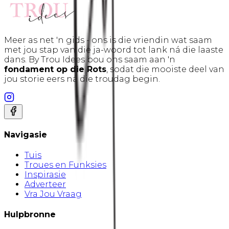
Meer as net 'n gids - ons is die vriendin wat saam
met jou stap van die ja-woord tot lank ná die laaste
dans. By Trou Idees bou ons saam aan 'n
fondament op die Rots
, sodat die mooiste deel van
jou storie eers ná die troudag begin.
Navigasie
Tuis
Troues en Funksies
Inspirasie
Adverteer
Vra Jou Vraag
Hulpbronne