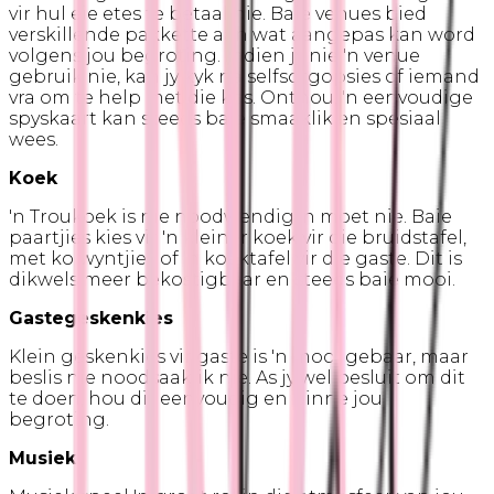
vir hul eie etes te betaal nie. Baie venues bied
verskillende pakkette aan wat aangepas kan word
volgens jou begroting. Indien jy nie 'n venue
gebruik nie, kan jy kyk na selfsorgopsies of iemand
vra om te help met die kos. Onthou, 'n eenvoudige
spyskaart kan steeds baie smaaklik en spesiaal
wees.
Koek
'n Troukoek is nie noodwendig 'n moet nie. Baie
paartjies kies vir 'n kleiner koek vir die bruidstafel,
met kolwyntjies of 'n koektafel vir die gaste. Dit is
dikwels meer bekostigbaar en steeds baie mooi.
Gastegeskenkies
Klein geskenkies vir gaste is 'n mooi gebaar, maar
beslis nie noodsaaklik nie. As jy wel besluit om dit
te doen, hou dit eenvoudig en binne jou
begroting.
Musiek