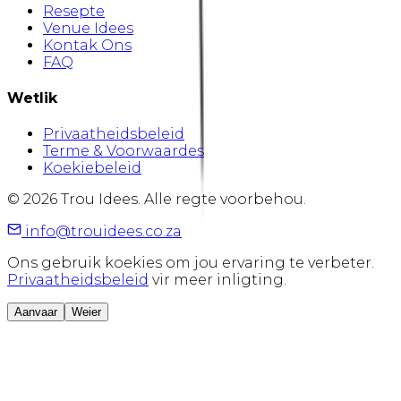
Resepte
Venue Idees
Kontak Ons
FAQ
Wetlik
Privaatheidsbeleid
Terme & Voorwaardes
Koekiebeleid
©
2026
Trou Idees. Alle regte voorbehou.
info@trouidees.co.za
Ons gebruik koekies om jou ervaring te verbeter.
Privaatheidsbeleid
vir meer inligting.
Aanvaar
Weier