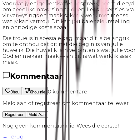
Voordat jy enige verskaffer bespreek, neem die tyd
om deeglike navorsing te doen. Lees resensies, vra
vir verwysings en maak seker jy werk met mense
wat jy kan vertrou. Dit kan jou baie teleurstelling
en onnodige koste spaar.
Die troue is 'n spesiale dag, maar dit is belangrik
om te onthou dat dit net die begin is van julle
huwelik. Die huwelik is 'n verbintenis wat julle voor
God en mekaar maak — en dit is wat werklik saak
maak.
Kommentaar
0
kommentare
0
hou
0
hou nie
Meld aan of registreer om kommentaar te lewer.
Registreer
Meld Aan
Nog geen kommentaar nie. Wees die eerste!
← Terug