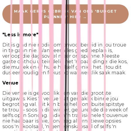
MAAK GERUS GEBRUIK VAN ONS 'BUDGET
PLANNER' HIER →
"Less is more"
Dit is glad nie nodig om onvoorbereid in jou troue
in te gaan nie. Wanneer alles goed beplan is,
verloop die dag soveel meer ontspanne. Meeste
gaste onthou uiteindelik net 'n paar dinge: die kos,
die musiek en of hulle hulself geniet het. Hou dit
dus eenvoudig en fokus op wat werklik saak maak.
Venue
Die venue is gewoonlik een van die grootste
uitgawes. Kies 'n venue wat gemaklik binne jou
begroting val. Dit kan baie help om buite spitstye
te trou — soos in die winter, gedurende die week of
selfs op 'n Sondag. Indien 'n tradisionele trouvenue
nie haalbaar is nie, oorweeg alternatiewe opsies
soos 'n skoolsaal, 'n gemeenskapsaal of selfs 'n