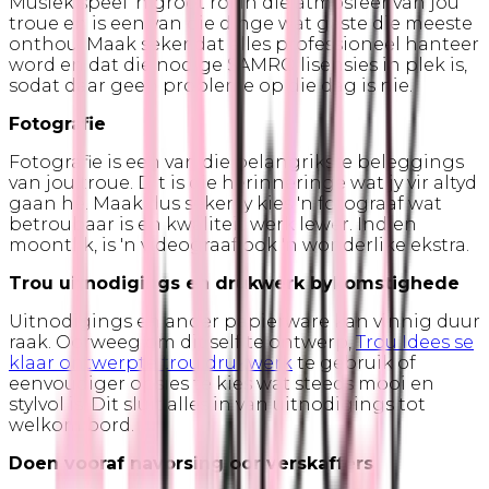
Musiek speel 'n groot rol in die atmosfeer van jou
troue en is een van die dinge wat gaste die meeste
onthou. Maak seker dat alles professioneel hanteer
word en dat die nodige SAMRO lisensies in plek is,
sodat daar geen probleme op die dag is nie.
Fotografie
Fotografie is een van die belangrikste beleggings
van jou troue. Dit is die herinneringe wat jy vir altyd
gaan hê. Maak dus seker jy kies 'n fotograaf wat
betroubaar is en kwaliteit werk lewer. Indien
moontlik, is 'n videograaf ook 'n wonderlike ekstra.
Trou uitnodigings en drukwerk bykomstighede
Uitnodigings en ander papierware kan vinnig duur
raak. Oorweeg om dit self te ontwerp,
Trou Idees se
klaar ontwerpte trou drukwerk
te gebruik of
eenvoudiger opsies te kies wat steeds mooi en
stylvol is. Dit sluit alles in van uitnodigings tot
welkom bord.
Doen vooraf navorsing oor verskaffers