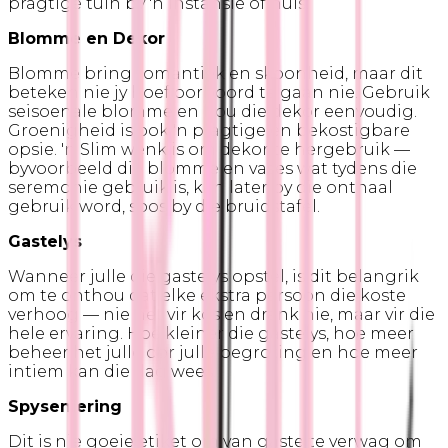
pragtige tuin by 'n instansie of huis.
Blomme en Dekor
Blomme bring romantiek en skoonheid, maar dit
beteken nie jy hoef oorboord te gaan nie. Gebruik
seisoenale blomme en hou die dekor eenvoudig.
Groenigheid is ook 'n pragtige en bekostigbare
opsie. 'n Slim wenk is om dekor te hergebruik —
byvoorbeeld die blomme en vases wat tydens die
seremonie gebruik is, kan later by die onthaal
gebruik word, soos by die bruidstafel.
Gastelys
Wanneer julle die gastelys opstel, is dit belangrik
om te onthou dat elke ekstra persoon die koste
verhoog — nie net vir kos en drank nie, maar vir die
hele ervaring. Hoe kleiner die gastelys, hoe meer
beheer het julle oor julle begroting en hoe meer
intiem kan die dag wees.
Spyseniering
Dit is nie goeie etiket om van gaste te verwag om