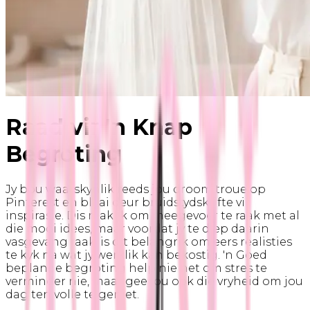
Raad vir 'n Knap
Begroting
Jy bou waarskynlik reeds jou droom troue op
Pinterest en blaai deur bruidstydskrifte vir
inspirasie. Dis maklik om meegevoer te raak met al
die mooi idees, maar voordat jy te diep daarin
vasgevang raak, is dit belangrik om eers realisties
te kyk na wat jy werklik kan bekostig. 'n Goed
beplande begroting help nie net om stres te
verminder nie, maar gee jou ook die vryheid om jou
dag ten volle te geniet.