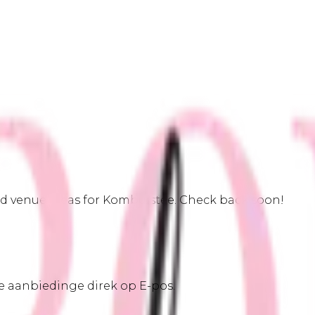
 venue ideas for Kombuistee. Check back soon!
we aanbiedinge direk op E-pos.