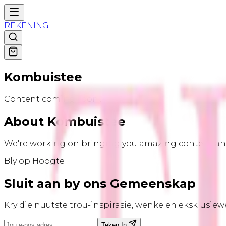
REKENING
Kombuistee
Content coming soon...
About Kombuistee
We're working on bringing you amazing content and
Bly op Hoogte
Sluit aan by ons
Gemeenskap
Kry die nuutste trou-inspirasie, wenke en eksklusie
Teken In