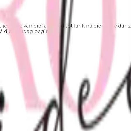
t jou stap van die ja-woord tot lank ná die laaste dan
ná die troudag begin.