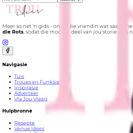
Meer as net 'n gids - ons is die vriendin wat saam me
die Rots
, sodat die mooiste deel van jou storie eers 
Navigasie
Tuis
Troues en Funksies
Inspirasie
Adverteer
Vra Jou Vraag
Hulpbronne
Resepte
Venue Idees