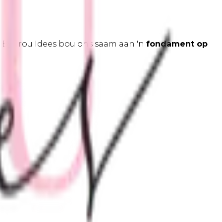
s. By Trou Idees bou ons saam aan 'n
fondament op